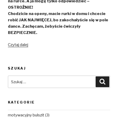
na rurce. A ja mogę tylko odpowiedzieć –
OSTROŻNIE!
Chodzicie na openy, macie rurki w domu i chcecie
robić JAK NAJWIĘCEJ, bo zakochałyście się w pole
dance. Zachęcam, żebyście ćwiczyły
BEZPIECZNIE.
„Jak
Czytaj dalej
Samodzielnie
Ćwiczyć
Pole
SZUKAJ
Dance?
Cz.
Szukaj:
Szuka
1/3
–
Bezpieczeństwo”
KATEGORIE
motywacyjny bulszit
(3)