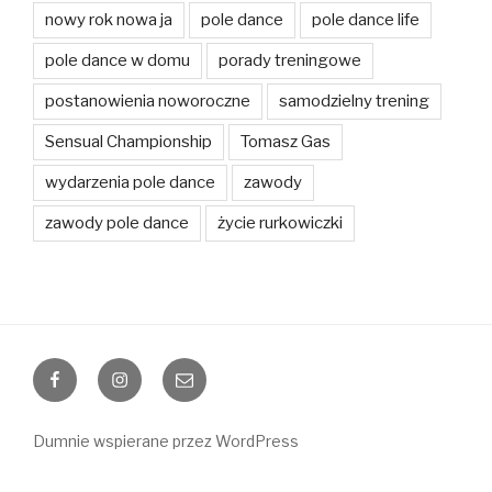
nowy rok nowa ja
pole dance
pole dance life
pole dance w domu
porady treningowe
postanowienia noworoczne
samodzielny trening
Sensual Championship
Tomasz Gas
wydarzenia pole dance
zawody
zawody pole dance
życie rurkowiczki
Facebook
Instagram
E-
mail
Dumnie wspierane przez WordPress