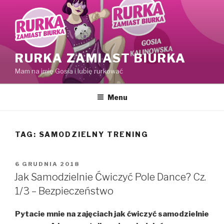
Przejdź
do
treści
RURKA ZAMIAST BIURKA
Mam na imię Gosia i lubię rurkować
Menu
TAG:
SAMODZIELNY TRENING
OPUBLIKOWANE
6 GRUDNIA 2018
W
Jak Samodzielnie Ćwiczyć Pole Dance? Cz.
1/3 – Bezpieczeństwo
Pytacie mnie na zajęciach jak ćwiczyć samodzielnie