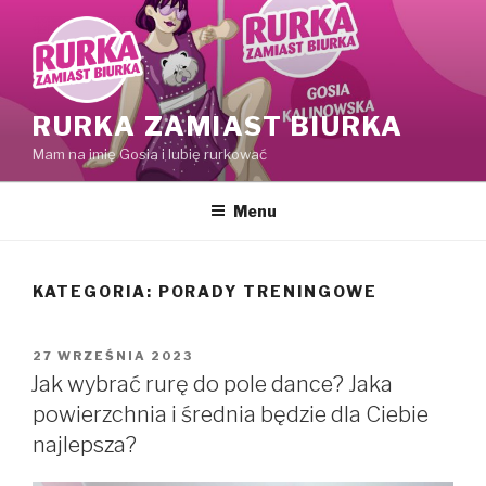
Przejdź
do
treści
RURKA ZAMIAST BIURKA
Mam na imię Gosia i lubię rurkować
Menu
KATEGORIA:
PORADY TRENINGOWE
OPUBLIKOWANE
27 WRZEŚNIA 2023
W
Jak wybrać rurę do pole dance? Jaka
powierzchnia i średnia będzie dla Ciebie
najlepsza?