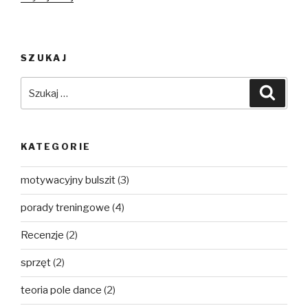
Samodzielnie
Ćwiczyć
Pole
SZUKAJ
Dance?
Cz.
Szukaj:
Szuka
1/3
–
Bezpieczeństwo”
KATEGORIE
motywacyjny bulszit
(3)
porady treningowe
(4)
Recenzje
(2)
sprzęt
(2)
teoria pole dance
(2)