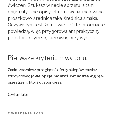
ćwiczeń. Szukasz w necie sprzętu, a tam
enigmatyczne opisy: chromowana, malowana
proszkowo, średnica taka, średnica śmaka.
Oczywistym jest, że niewiele Ci te informacje
powiedzą, więc przygotowałam praktyczny
poradnik, czym się kierować przy wyborze.
Pierwsze kryterium wyboru.
Zanim zaczniesz przeglądać oferty sklepów musisz
zdecydować
jakie opcje montażu wchodzą w grę
w
przestrzeni, którą dysponujesz.
„Jak
Czytaj dalej
wybrać
rurę
do
OPUBLIKOWANE
7 WRZEŚNIA 2023