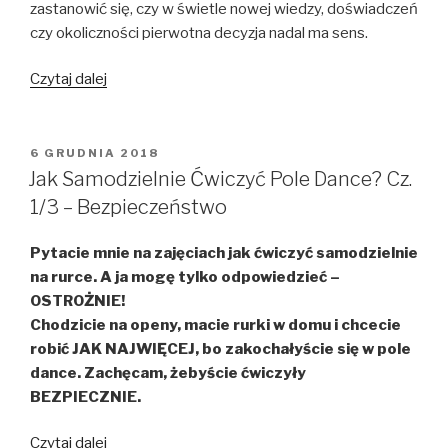
zastanowić się, czy w świetle nowej wiedzy, doświadczeń
czy okoliczności pierwotna decyzja nadal ma sens.
„Czy
Czytaj dalej
pole
dance
jest
OPUBLIKOWANE
6 GRUDNIA 2018
W
dla
Jak Samodzielnie Ćwiczyć Pole Dance? Cz.
wszystkich?”
1/3 – Bezpieczeństwo
Pytacie mnie na zajęciach jak ćwiczyć samodzielnie
na rurce. A ja mogę tylko odpowiedzieć –
OSTROŻNIE!
Chodzicie na openy, macie rurki w domu i chcecie
robić JAK NAJWIĘCEJ, bo zakochałyście się w pole
dance. Zachęcam, żebyście ćwiczyły
BEZPIECZNIE.
„Jak
Czytaj dalej