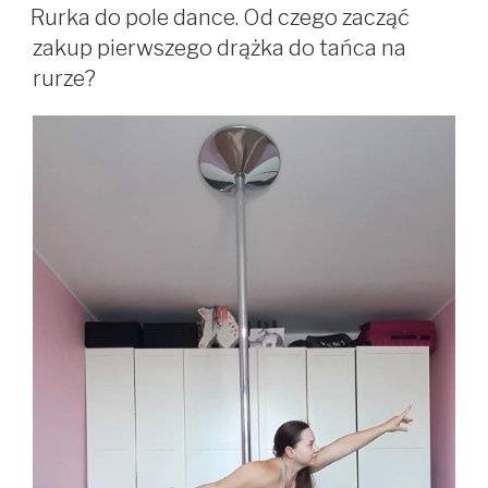
W
pole
Rurka do pole dance. Od czego zacząć
dance?
zakup pierwszego drążka do tańca na
Jaka
rurze?
powierzchnia
i
średnia
będzie
dla
Ciebie
najlepsza?”