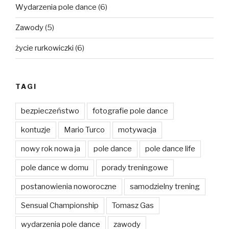
Wydarzenia pole dance
(6)
Zawody
(5)
życie rurkowiczki
(6)
TAGI
bezpieczeństwo
fotografie pole dance
kontuzje
Mario Turco
motywacja
nowy rok nowa ja
pole dance
pole dance life
pole dance w domu
porady treningowe
postanowienia noworoczne
samodzielny trening
Sensual Championship
Tomasz Gas
wydarzenia pole dance
zawody