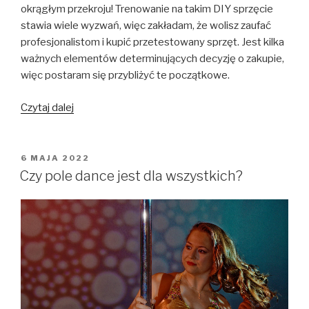
okrągłym przekroju! Trenowanie na takim DIY sprzęcie
stawia wiele wyzwań, więc zakładam, że wolisz zaufać
profesjonalistom i kupić przetestowany sprzęt. Jest kilka
ważnych elementów determinujących decyzję o zakupie,
więc postaram się przybliżyć te początkowe.
„Rurka
Czytaj dalej
do
pole
dance.
OPUBLIKOWANE
6 MAJA 2022
W
Od
Czy pole dance jest dla wszystkich?
czego
zacząć
zakup
pierwszego
drążka
do
tańca
na